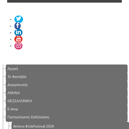
Αρχική
Το Φεστιβάλ
Διοργανωτής
ΑΘΗΝΑ
ΘΕΣΣΑΛΟΝΙΚΗ
E-shop
Προηγούμενες Εκδηλώσεις
Athens #JobFestival 2026