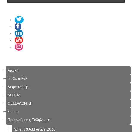
Αρχική
Το Φεστιβάλ
Διοργανωτής
ΑΘΗΝΑ
ΘΕΣΣΑΛΟΝΙΚΗ
E-shop
Προηγούμενες Εκδηλώσεις
Athens #JobFestival 2026