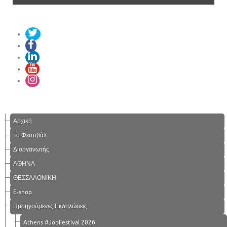
Αρχική
Το Φεστιβάλ
Διοργανωτής
ΑΘΗΝΑ
ΘΕΣΣΑΛΟΝΙΚΗ
E-shop
Προηγούμενες Εκδηλώσεις
Athens #JobFestival 2026