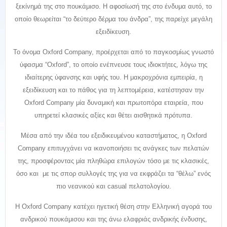
ξεκίνημά της στο πουκάμισο. Η αφοσίωσή της στο ένδυμα αυτό, το
οποίο θεωρείται “το δεύτερο δέρμα του άνδρα”, της παρείχε μεγάλη
εξειδίκευση.
Το όνομα Oxford Company, προέρχεται από το παγκοσμίως γνωστό
ύφασμα “Oxford”, το οποίο ενέπνευσε τους ιδιοκτήτες, λόγω της
ιδιαίτερης ύφανσης και υφής του. Η μακροχρόνια εμπειρία, η
εξειδίκευση και το πάθος για τη λεπτομέρεια, κατέστησαν την
Oxford Company μία δυναμική και πρωτοπόρα εταιρεία, που
υπηρετεί κλασικές αξίες και θέτει αισθητικά πρότυπα.
Μέσα από την ιδέα του εξειδικευμένου καταστήματος, η Oxford
Company επιτυγχάνει να ικανοποιήσει τις ανάγκες των πελατών
της, προσφέροντας μία πληθώρα επιλογών τόσο με τις κλασικές,
όσο και με τις σπορ συλλογές της για να εκφράζει τα “θέλω” ενός
πιο νεανικού και casual πελατολογίου.
Η Oxford Company κατέχει ηγετική θέση στην Ελληνική αγορά του
ανδρικού πουκάμισου και της άνω ελαφριάς ανδρικής ένδυσης,