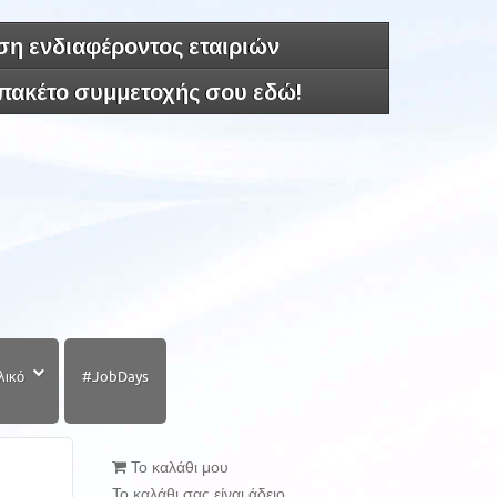
η ενδιαφέροντος εταιριών
 πακέτο συμμετοχής σου εδώ!
λικό
#JobDays
Το καλάθι μου
Το καλάθι σας είναι άδειο.