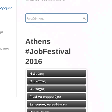
υδρομείο
 με
Athens
υ, από
#JobFestival
2016
Η Δράση
Ο Σκοπός
Ο Στόχος
Γιατί να συμμετέχω
Σε ποιούς απευθύνεται
Περιεχόμενο