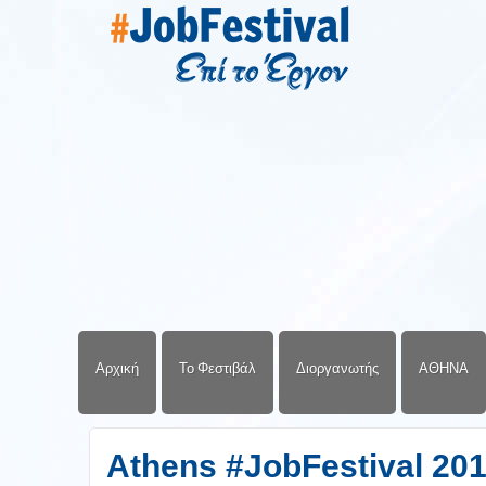
Αρχική
Το Φεστιβάλ
Διοργανωτής
ΑΘΗΝΑ
Athens #JobFestival 20