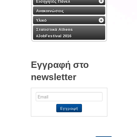
Εισηγητές Πάνελ
Ανακοινώσεις
Υλικό
Στατιστικά Athens
#JobFestival 2016
Εγγραφή στο
newsletter