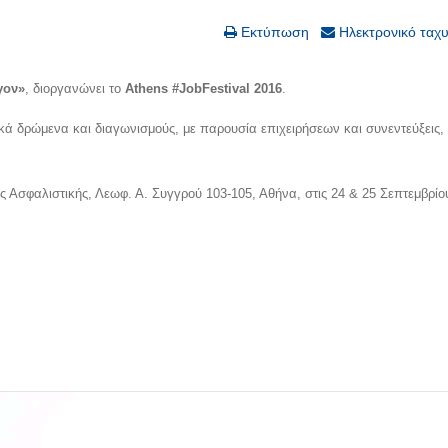
Εκτύπωση
Ηλεκτρονικό ταχ
γον»
, διοργανώνει το
Athens
#
JobFestival 2016
.
νικά δρώμενα και διαγωνισμούς, με παρουσία επιχειρήσεων και συνεντεύξεις,
ής Ασφαλιστικής, Λεωφ. Α. Συγγρού 103-105, Αθήνα, στις 24 & 25 Σεπτεμβρίο