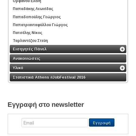
Ορφανού Ελένη
Παπαδάκης Λεωνίδας
Παπαδοπούλης Γεώργιος
Παπατριανταφύλλου Γιώργος
Πατσέλης Νίκος
Ταρλαντέζου Στεύη
Εισηγητές Πάνελ
Ανακοινώσεις
Υλικό
Στατιστικά Athens #JobFestival 2016
Εγγραφή στο newsletter