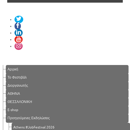
Αρχική
Το Φεστιβάλ
Διοργανωτής
ΑΘΗΝΑ
ΘΕΣΣΑΛΟΝΙΚΗ
E-shop
Προηγούμενες Εκδηλώσεις
Athens #JobFestival 2026