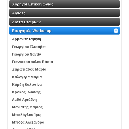
Χορηγοί Επικοινωνίας
Αιγίδες
Λίστα Εταιριών
Εισηγητές Workshop
Αρβανίτη Ισμήνη
Γεωργίου Ελισάβετ
Γεωργίου Ναντίν
Γιαννακοπούλου Βάσια
Ζαρωτιάδου Μαρία
Καλογερά Μαρία
Κόρδη Βαλεντίνα
Κρόκος Ιωάννης
Λαδά Αριάδνη
Μανιάτης Μάριος
Μπαλόγλου Ίρις
Μπόζα Αλεξάνδρα