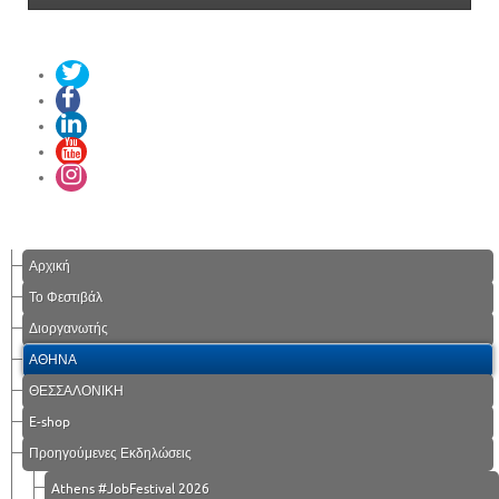
Αρχική
Το Φεστιβάλ
Διοργανωτής
ΑΘΗΝΑ
ΘΕΣΣΑΛΟΝΙΚΗ
E-shop
Προηγούμενες Εκδηλώσεις
Athens #JobFestival 2026