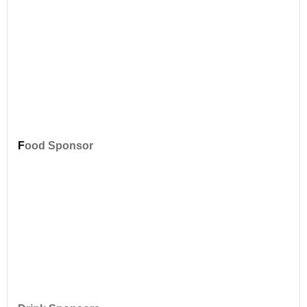
F
ood Sponsor