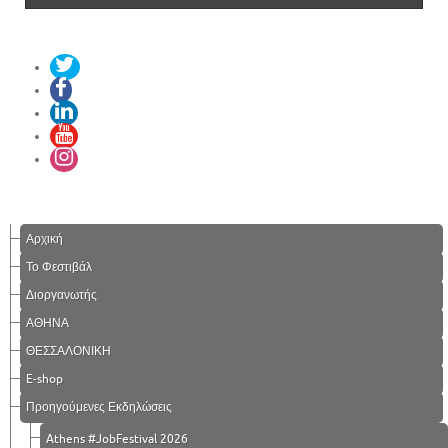
Αρχική
Το Φεστιβάλ
Διοργανωτής
ΑΘΗΝΑ
ΘΕΣΣΑΛΟΝΙΚΗ
E-shop
Προηγούμενες Εκδηλώσεις
Athens #JobFestival 2026