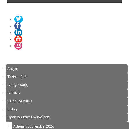
Αρχική
Το Φεστιβάλ
Διοργανωτής
ΑΘΗΝΑ
ΘΕΣΣΑΛΟΝΙΚΗ
E-shop
Προηγούμενες Εκδηλώσεις
Athens #JobFestival 2026