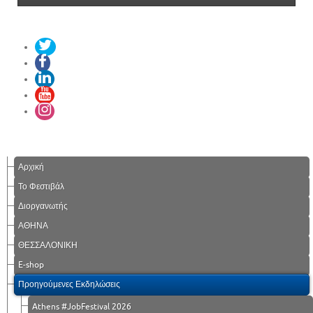
Αρχική
Το Φεστιβάλ
Διοργανωτής
ΑΘΗΝΑ
ΘΕΣΣΑΛΟΝΙΚΗ
E-shop
Προηγούμενες Εκδηλώσεις
Athens #JobFestival 2026