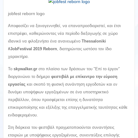
jobfest reborn logo
Αποφασίζει να ξαναγεννηθεί, να επαναπροσδιοριστεί, και έτσι
επιστρέφει, καθιερώνοντας νέα περίοδο διεξαγωγής σε χώρο
ιδανικό να φιλοξενήσει ένα ανανεωμένο
Thessaloniki
#
JobFestival 2019 Reborn
, διατηρώντας ωστόσο τον ίδιο
χαρακτήρα.
Το
skywalker.gr
στο πλαίσιο των δράσεων του "Επί το έργον"
διοργανώνει το διήμερο
φεστιβάλ με επίκεντρο την εύρεση
εργασίας
και σκοπό τη φυσική συνάντηση εργοδοτών και εν
δυνάμει υποψήφιων εργαζομένων σε ένα υποστηρικτικό
περιβάλλον, όπου προσφέρεται επίσης η δυνατότητα
επικαιροποίησης και εξέλιξης της επαγγελματικής ταυτότητας κάθε
ενδιαφερομένου.
Στη διάρκεια του φεστιβάλ πραγματοποιούνται συναντήσεις
εταιριών με υποψήφιους εργαζομένους, συνεντεύξεις επιλογής