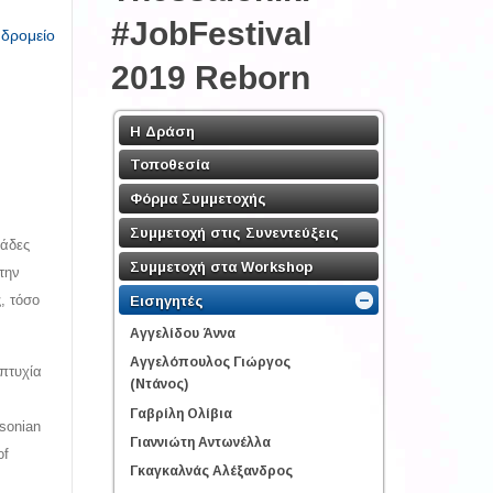
#JobFestival
υδρομείο
2019 Reborn
Η Δράση
Τοποθεσία
Φόρμα Συμμετοχής
Συμμετοχή στις Συνεντεύξεις
ιάδες
Συμμετοχή στα Workshop
την
, τόσο
Εισηγητές
Αγγελίδου Άννα
Αγγελόπουλος Γιώργος
 πτυχία
(Ντάνος)
Γαβρίλη Ολίβια
ksonian
Γιαννιώτη Αντωνέλλα
of
Γκαγκαλνάς Αλέξανδρος