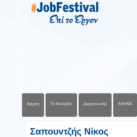
Αρχική
Το Φεστιβάλ
Διοργανωτής
ΑΘΗΝΑ
Σαπουντζής Νίκος