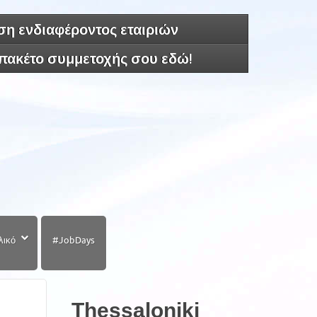
η ενδιαφέροντος εταιριών
 πακέτο συμμετοχής σου εδώ!
λικό
#JobDays
Thessaloniki