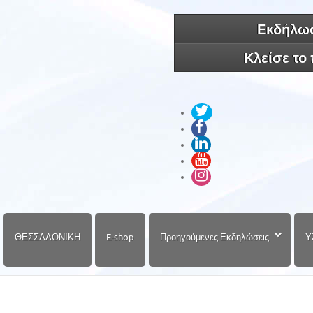
Εκδήλωσ
Κλείσε το
ΘΕΣΣΑΛΟΝΙΚΗ
E-shop
Προηγούμενες Εκδηλώσεις
Υ