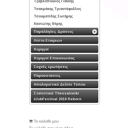
Τζαβλόπουλος Γιάννης
Τσακμάκης Τριαντάφυλλος
Τσουματίδης Σωτήρης
Χασιώτης Θέμης
Παράλληλες Δράσεις
Λίστα Εταιριών
Χορηγοί
Χορηγοί Επικοινωνίας
Συχνές ερωτήσεις
Παρουσιάσεις
Απολογιστικό Δελτίο Τύπου
Στατιστικά Thessaloniki
#JobFestival 2019 Reborn
Το καλάθι μου
Το καλάθι σας είναι άδειο.