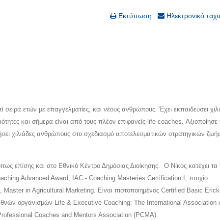
Εκτύπωση
Ηλεκτρονικό ταχ
 επί σειρά ετών με επαγγελματίες, και νέους ανθρώπους. Έχει εκπαιδεύσει χιλ
ότητες και σήμερα είναι από τους πλέον επιφανείς life coaches. Αξιοποίησε 
θήσει χιλιάδες ανθρώπους στο σχεδιασμό αποτελεσματικών στρατηγικών ζωής
όπως επίσης και στο Εθνικό Κέντρο Δημόσιας Διοίκησης. Ο Νίκος κατέχει τα
aching Advanced Award, IAC - Coaching Masteries Certification I, πτυχίο
Master in Agricultural Marketing. Είναι πιστοποιημένος Certified Basic Eric
εθνών οργανισμών Life & Executive Coaching: The International Association 
, Professional Coaches and Mentors Association (PCMA).