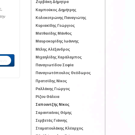
Ζερβάκη Δήμητρα
ς,
Καμπούκος Δημήτρης
την
Κολοκοτρώνης Παναγιώτης
Κυριακίδης Γεώργιος
Ματθαιίδης Μάνθος
Μαυροκορίδης Ιωάννης
Μέλης Αλέξανδρος
Μιχαηλίδης Χαράλαμπος
ενο
Παναγιωτίδου Σοφία
Παναγιωτόπουλος Θεόδωρος
Πρατσίδης Νίκος
Ραλλάκης Γιώργος
Ρίζου Θάλεια
Σαπουντζής Νίκος
Σαρανταένας Θέμης
Σερβετάς Γιάννης
Σταματουλάκης Κλέαρχος