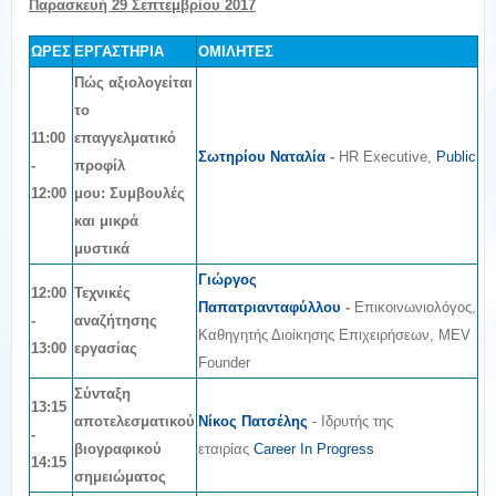
Παρασκευή 29 Σεπτεμβρίου 2017
ΩΡΕΣ
ΕΡΓΑΣΤΗΡΙΑ
ΟΜΙΛΗΤΕΣ
Πώς αξιολογείται
το
11:00
επαγγελματικό
Σωτηρίου Ναταλία
-
HR Executive,
Public
-
προφίλ
12:00
μου:
Συμβουλές
και μικρά
μυστικά
Γιώργος
12:00
Τεχνικές
Παπατριανταφύλλου
-
Επικοινωνιολόγος,
-
αναζήτησης
Καθηγητής Διοίκησης Επιχειρήσεων, MEV
13:00
εργασίας
Founder
Σύνταξη
13:15
αποτελεσματικού
Νίκος Πατσέλης
- Ιδρυτής της
-
βιογραφικού
εταιρίας
Career In Progress
14:15
σημειώματος