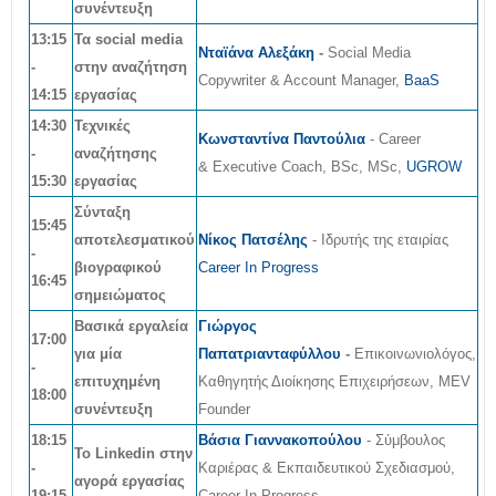
συνέντευξη
13:15
Τα social media
Νταϊάνα Αλεξάκη
-
Social Media
-
στην αναζήτηση
Copywriter & Account Manager,
BaaS
14:15
εργασίας
14:30
Τεχνικές
Κωνσταντίνα Παντούλια
- Career
-
αναζήτησης
& Executive Coach, BSc, MSc,
UGROW
15:30
εργασίας
Σύνταξη
15:45
αποτελεσματικού
Νίκος Πατσέλης
- Ιδρυτής της εταιρίας
-
βιογραφικού
Career In Progress
16:45
σημειώματος
Βασικά εργαλεία
Γιώργος
17:00
για μία
Παπατριανταφύλλου
-
Επικοινωνιολόγος,
-
επιτυχημένη
Καθηγητής Διοίκησης Επιχειρήσεων, MEV
18:00
συνέντευξη
Founder
18:15
Βάσια Γιαννακοπούλου
- Σύμβουλος
Το Linkedin στην
-
Καριέρας & Εκπαιδευτικού Σχεδιασμού,
αγορά εργασίας
19:15
Career In Progress