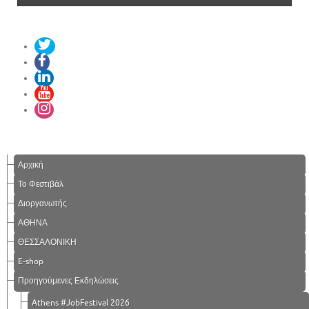
Αρχική
Το Φεστιβάλ
Διοργανωτής
ΑΘΗΝΑ
ΘΕΣΣΑΛΟΝΙΚΗ
E-shop
Προηγούμενες Εκδηλώσεις
Athens #JobFestival 2026