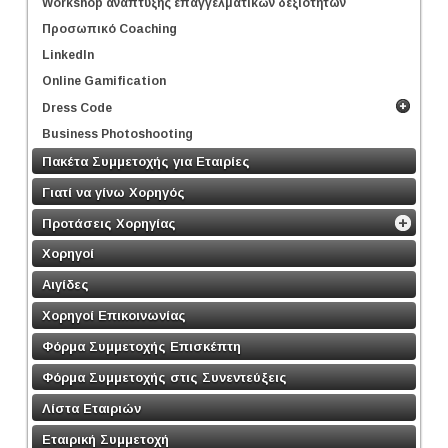
Workshop ανάπτυξης επαγγελματικών δεξιοτήτων
Προσωπικό Coaching
LinkedIn
Online Gamification
Dress Code
Business Photoshooting
Πακέτα Συμμετοχής για Εταιρίες
Γιατί να γίνω Χορηγός
Προτάσεις Χορηγίας
Χορηγοί
Αιγίδες
Χορηγοί Επικοινωνίας
Φόρμα Συμμετοχής Επισκέπτη
Φόρμα Συμμετοχής στις Συνεντεύξεις
Λίστα Εταιριών
Εταιρική Συμμετοχή