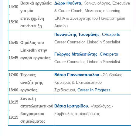
Βασικά εργαλεία
Δώρα Φούντα
, Κοινωνιολόγος, Executive
14:30
για μία
& Career Coach, Μέντορας e-learning
-
επιτυχημένη
EKΠΑ & Συνεργάτης του Πανεπιστημίου
15:30
συνέντευξη
Αιγαίου
Παναγιώτης Τσουμάνης
,
CVexperts
Career Counselor, LinkedIn Specialist
15:45
Ο ρόλος του
-
LinkedIn στην
Γιώργος Μπελεσιώτης
,
CVexperts
16:45
αγορά εργασίας
Career Counselor, LinkedIn Specialist
17:00
Τεχνικές
Βάσια Γιαννακοπούλου
-
Σύμβουλος
-
αναζήτησης
Καριέρας & Εκπαιδευτικού
18:00
εργασίας
Σχεδιασμού,
Career In Progress
Σύνταξη
18:15
αποτελεσματικού
Βάσια Ιωσηφίδου
, Ψυχολόγος -
-
βιογραφικού
Σύμβουλος σταδιοδρομίας
19:15
σημειώματος