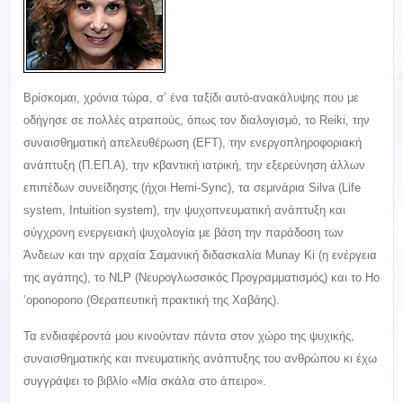
Βρίσκομαι, χρόνια τώρα, σ’ ένα ταξίδι αυτό-ανακάλυψης που με
οδήγησε σε πολλές ατραπούς, όπως τον διαλογισμό, το Reiki, την
συναισθηματική απελευθέρωση (EFT), την ενεργοπληροφοριακή
ανάπτυξη (Π.ΕΠ.Α), την κβαντική ιατρική, την εξερεύνηση άλλων
επιπέδων συνείδησης (ήχοι Hemi-Sync), τα σεμινάρια Silva (Life
system, Intuition system), την ψυχοπνευματική ανάπτυξη και
σύγχρονη ενεργειακή ψυχολογία με βάση την παράδοση των
Άνδεων και την αρχαία Σαμανική διδασκαλία Munay Ki (η ενέργεια
της αγάπης), το NLP (Νευρογλωσσικός Προγραμματισμός) και το Ho
‘oponopono (Θεραπευτική πρακτική της Χαβάης).
Τα ενδιαφέροντά μου κινούνταν πάντα στον χώρο της ψυχικής,
συναισθηματικής και πνευματικής ανάπτυξης του ανθρώπου κι έχω
συγγράψει το βιβλίο «Μία σκάλα στο άπειρο».