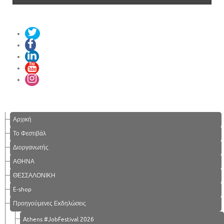
Αρχική
Το Φεστιβάλ
Διοργανωτής
ΑΘΗΝΑ
ΘΕΣΣΑΛΟΝΙΚΗ
E-shop
Προηγούμενες Εκδηλώσεις
Athens #JobFestival 2026