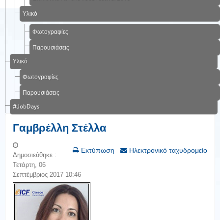
Υλικό
Φωτογραφίες
Παρουσιάσεις
Υλικό
Φωτογραφίες
Παρουσιάσεις
#JobDays
Γαμβρέλλη Στέλλα
Εκτύπωση
Ηλεκτρονικό ταχυδρομείο
Δημοσιεύθηκε :
Τετάρτη, 06
Σεπτέμβριος 2017 10:46