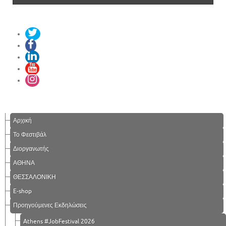
Αρχική
Το Φεστιβάλ
Διοργανωτής
ΑΘΗΝΑ
ΘΕΣΣΑΛΟΝΙΚΗ
E-shop
Προηγούμενες Εκδηλώσεις
Athens #JobFestival 2026