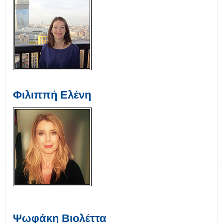
Φιλιππή Ελένη
Ψωφάκη Βιολέττα