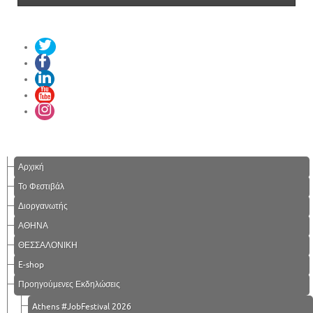
Αρχική
Το Φεστιβάλ
Διοργανωτής
ΑΘΗΝΑ
ΘΕΣΣΑΛΟΝΙΚΗ
E-shop
Προηγούμενες Εκδηλώσεις
Athens #JobFestival 2026