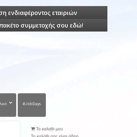
η ενδιαφέροντος εταιριών
 πακέτο συμμετοχής σου εδώ!
λικό
#JobDays
Το καλάθι μου
Το καλάθι σας είναι άδειο.