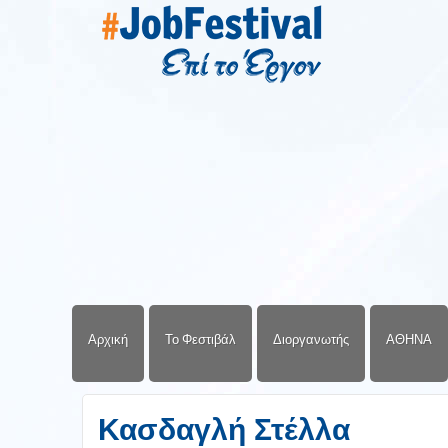
Αρχική
Το Φεστιβάλ
Διοργανωτής
ΑΘΗΝΑ
Κασδαγλή Στέλλα