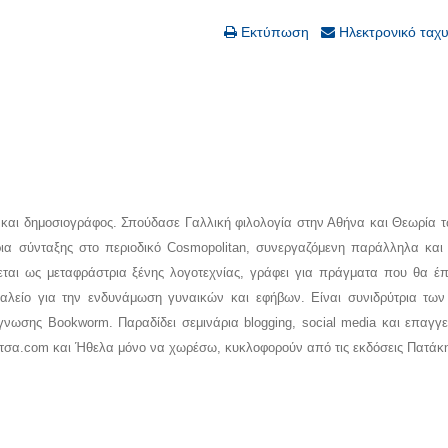
Εκτύπωση
Ηλεκτρονικό ταχ
 και δημοσιογράφος. Σπούδασε Γαλλική φιλολογία στην Αθήνα και Θεωρία
ρια σύνταξης στο περιοδικό Cosmopolitan, συνεργαζόμενη παράλληλα και
εται ως μεταφράστρια ξένης λογοτεχνίας, γράφει για πράγματα που θα έ
γαλείο για την ενδυνάμωση γυναικών και εφήβων. Είναι συνιδρύτρια των
νωσης Bookworm. Παραδίδει σεμινάρια blogging, social media και επαγγε
ιλίτσα.com και Ήθελα μόνο να χωρέσω, κυκλοφορούν από τις εκδόσεις Πατάκ