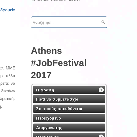
υδρομείο
Athens
#JobFestival
 των ΜΜΕ
2017
 με άλλα
πρεπε να
Η Δράση
 δικτύων
λματικής
Γιατί να συμμετάσχω
η.
Σε ποιούς απευθύνεται
Περιεχόμενο
Διοργανωτής
Πρόγραμμα