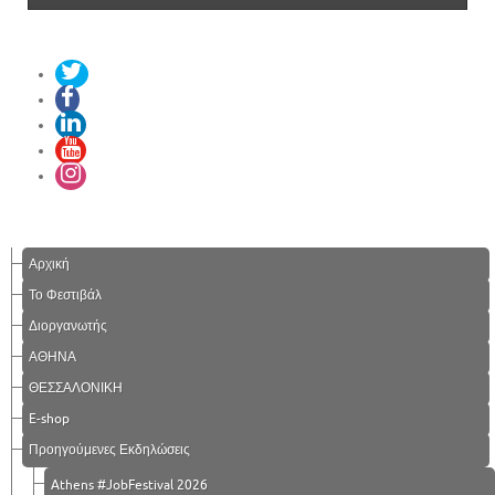
Αρχική
Το Φεστιβάλ
Διοργανωτής
ΑΘΗΝΑ
ΘΕΣΣΑΛΟΝΙΚΗ
E-shop
Προηγούμενες Εκδηλώσεις
Athens #JobFestival 2026