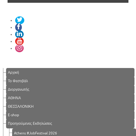
Αρχική
Το Φεστιβάλ
Διοργανωτής
ΑΘΗΝΑ
ΘΕΣΣΑΛΟΝΙΚΗ
E-shop
Προηγούμενες Εκδηλώσεις
Athens #JobFestival 2026