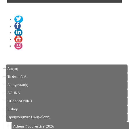
Αρχική
Το Φεστιβάλ
Διοργανωτής
ΑΘΗΝΑ
ΘΕΣΣΑΛΟΝΙΚΗ
E-shop
Προηγούμενες Εκδηλώσεις
Athens #JobFestival 2026