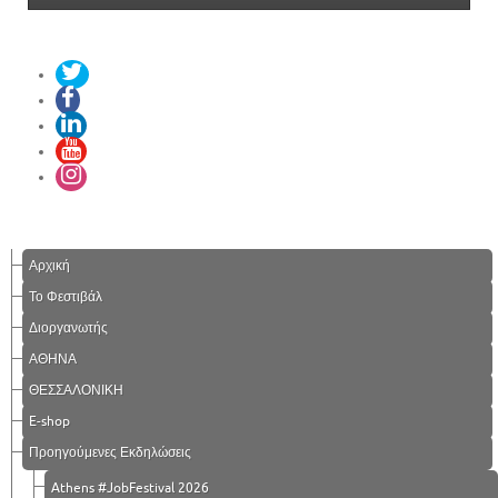
Αρχική
Το Φεστιβάλ
Διοργανωτής
ΑΘΗΝΑ
ΘΕΣΣΑΛΟΝΙΚΗ
E-shop
Προηγούμενες Εκδηλώσεις
Athens #JobFestival 2026