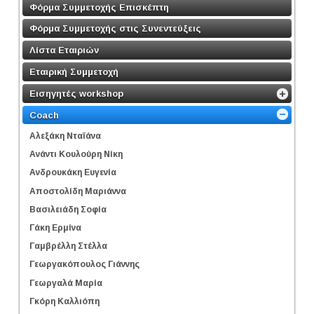
Φόρμα Συμμετοχής Επισκέπτη
Φόρμα Συμμετοχής στις Συνεντεύξεις
Λίστα Εταιριών
Εταιρική Συμμετοχή
Εισηγητές workshop
Coach
Αλεξάκη Νταϊάνα
Ανάντι Κουλούρη Νίκη
Ανδρουκάκη Ευγενία
Αποστολίδη Μαριάννα
Βασιλειάδη Σοφία
Γάκη Ερμίνα
Γαμβρέλλη Στέλλα
Γεωργακόπουλος Γιάννης
Γεωργαλά Μαρία
Γκόρη Καλλιόπη