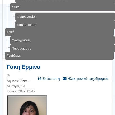
Υλικό
Φωτογραφίες
Παρουσιάσεις
Υλικό
Φωτογραφίες
Παρουσιάσεις
#JobDays
Γάκη Ερμίνα
Εκτύπωση
Ηλεκτρονικό ταχυδρομείο
Δημοσιεύθηκε :
Δευτέρα, 19
Ιούνιος 2017 12:46