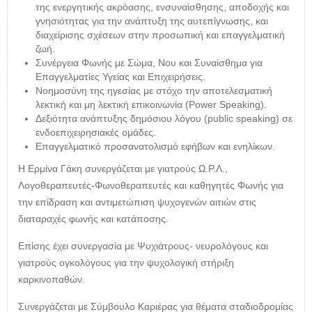
της ενεργητικής ακρόασης, ενσυναίσθησης, αποδοχής και
γνησιότητας για την ανάπτυξη της αυτεπίγνωσης, και
διαχείρισης σχέσεων στην προσωπική και επαγγελµατική
ζωή.
Συνέργεια Φωνής με Σώμα, Νου και Συναίσθημα για
Επαγγελματίες Υγείας και Επιχειρήσεις.
Νοημοσύνη της ηγεσίας με στόχο την αποτελεσματική
λεκτική και μη λεκτική επικοινωνία (Power Speaking).
Δεξιότητα ανάπτυξης δημόσιου λόγου (public speaking) σε
ενδοεπιχειρησιακές ομάδες.
Επαγγελµατικό προσανατολισµό εφήβων και ενηλίκων.
Η Ερμίνα Γάκη συνεργάζεται με γιατρούς Ω.Ρ.Λ.,
Λογοθεραπευτές-Φωνοθεραπευτές και καθηγητές Φωνής για
την επίδραση και αντιμετώπιση ψυχογενών αιτιών στις
διαταραχές φωνής και κατάποσης.
Επίσης έχει συνεργασία με Ψυχιάτρους- νευρολόγους και
γιατρούς ογκολόγους για την ψυχολογική στήριξη
καρκινοπαθών.
Συνεργάζεται με Σύμβουλο Καριέρας για θέματα σταδιοδρομίας