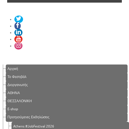
Αρχική
Το Φεστιβάλ
Διοργανωτής
ΑΘΗΝΑ
ΘΕΣΣΑΛΟΝΙΚΗ
E-shop
Προηγούμενες Εκδηλώσεις
Athens #JobFestival 2026