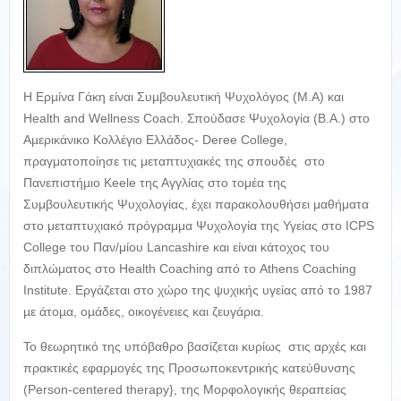
Η Ερµίνα Γάκη είναι Συµβουλευτική Ψυχολόγος (Μ.Α) και
Health and Wellness Coach. Σπούδασε Ψυχολογία (Β.Α.) στο
Αµερικάνικο Κολλέγιο Ελλάδος- Deree College,
πραγματοποίησε τις μεταπτυχιακές της σπουδές στο
Πανεπιστήµιο Keele της Αγγλίας στο τομέα της
Συμβουλευτικής Ψυχολογίας, έχει παρακολουθήσει μαθήματα
στο μεταπτυχιακό πρόγραμμα Ψυχολογία της Υγείας στο ICPS
College του Παν/μίου Lancashire και είναι κάτοχος του
διπλώματος στο Health Coaching από το Athens Coaching
Institute. Εργάζεται στο χώρο της ψυχικής υγείας από το 1987
µε άτοµα, οµάδες, οικογένειες και ζευγάρια.
Το θεωρητικό της υπόβαθρο βασίζεται κυρίως στις αρχές και
πρακτικές εφαρμογές της Προσωποκεντρικής κατεύθυνσης
(Person-centered therapy}, της Μορφολογικής θεραπείας