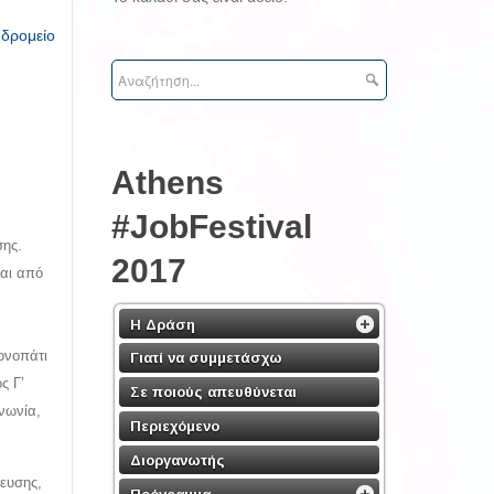
υδρομείο
Athens
#JobFestival
σης.
2017
ται από
Η Δράση
ονοπάτι
Γιατί να συμμετάσχω
ς Γ’
Σε ποιούς απευθύνεται
ινωνία,
Περιεχόμενο
Διοργανωτής
ευσης,
Πρόγραμμα