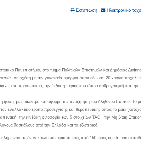
Εκτύπωση
Ηλεκτρονικό ταχ
στριακό Πανεπιστήμιο, στο τμήμα Πολιτικών Επιστημών και Δημόσιας Διοίκη
εσιών σε σχέση με την γυναικεία ομορφιά όπου εδώ και 20 χρόνια ασχολεί
η διαχείριση προσωπικού, την έκδοση περιοδικού (όπου αρθρογραφεί) και την
η φύση, με επίκεντρο και αφορμή την αναζήτηση του Αληθινού Εαυτού. Το μ
τον εναλλακτικό τρόπο προσέγγισης και θεραπευτικής όπως το ρέικι (κάτοχο
εραπευτική, την κινέζικη φιλοσοφία των 5 στοιχείων ΤΑΟ, την Μη βίαιη Επικο
ιόλογους δασκάλους από την Ελλάδα και το εξωτερικό.
λοκληρώνοντας έναν κύκλο με περισσότερες από 150 ώρες one-to-one εκπαίδ