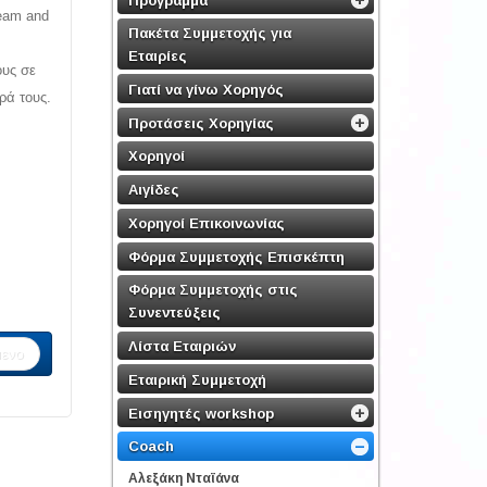
Team and
Πακέτα Συμμετοχής για
Εταιρίες
ους σε
Γιατί να γίνω Χορηγός
ρά τους.
Προτάσεις Χορηγίας
Χορηγοί
Αιγίδες
Χορηγοί Επικοινωνίας
Φόρμα Συμμετοχής Επισκέπτη
Φόρμα Συμμετοχής στις
Συνεντεύξεις
Λίστα Εταιριών
ενο
Εταιρική Συμμετοχή
Εισηγητές workshop
Coach
Αλεξάκη Νταϊάνα