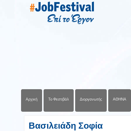
Αρχική
Το Φεστιβάλ
Διοργανωτής
ΑΘΗΝΑ
Βασιλειάδη Σοφία