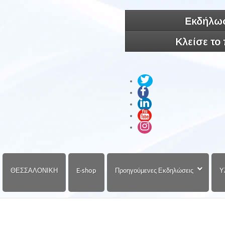
Εκδήλωσ
Κλείσε το
ΘΕΣΣΑΛΟΝΙΚΗ
E-shop
Προηγούμενες Εκδηλώσεις
Υ