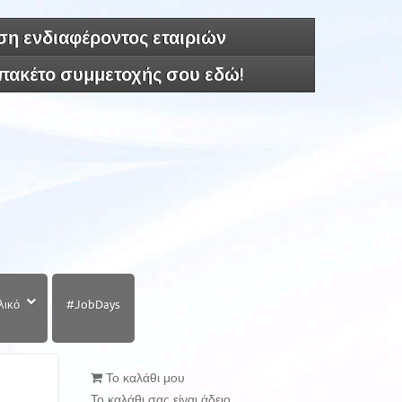
η ενδιαφέροντος εταιριών
 πακέτο συμμετοχής σου εδώ!
λικό
#JobDays
Το καλάθι μου
Το καλάθι σας είναι άδειο.