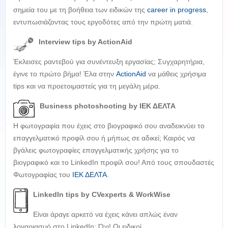
σημεία του με τη βοήθεια των ειδικών της
career in progress
,
εντυπωσιάζοντας τους εργοδότες από την πρώτη ματιά.
Interview tips
by ActionAid
Έκλεισες ραντεβού για συνέντευξη εργασίας; Συγχαρητήρια,
έγινε το πρώτο βήμα! Έλα στην
ActionAid
να μάθεις χρήσιμα
tips και να προετοιμαστείς για τη μεγάλη μέρα.
Business
photoshooting by ΙΕΚ ΔΕΛΤΑ
Η φωτογραφία που έχεις στο βιογραφικό σου αναδεικνύει το
επαγγελματικό προφίλ σου ή μήπως σε αδικεί; Καιρός να
βγάλεις φωτογραφίες επαγγελματικής χρήσης για το
βιογραφικό και το LinkedIn προφίλ σου! Από τους σπουδαστές
Φωτογραφίας του
ΙΕΚ ΔΕΛΤΑ
.
LinkedIn
tips by CVexperts & WorkWise
Είναι άραγε αρκετό να έχεις κάνει απλώς έναν
λογαριασμό στο LinkedIn; Όχι! Οι ειδικοί