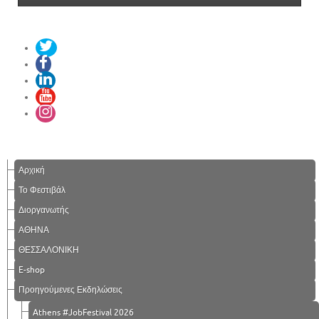
Αρχική
Το Φεστιβάλ
Διοργανωτής
ΑΘΗΝΑ
ΘΕΣΣΑΛΟΝΙΚΗ
E-shop
Προηγούμενες Εκδηλώσεις
Athens #JobFestival 2026