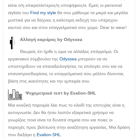
είσαι ο/η επικρατέστερος/η υποψήφιος/α. Εμείς οι personal
stylists του
Find my style
θα σου μάθουμε τα μικρά και μεγάλα
μυστικά για να δείχνεις η καλύτερη εκδοχή του υπέροχου
εαυτού σου και στον επαγγελματικό σου χώρο. Dear to wear!
Αλλαγή καριέρας by Odyssea
Θεωρείς ότι ήρθε η ώρα να αλλάξεις επάγγελμα; Οι
εργασιακοί σύμβουλοι της
Odyssea
μπορούν να σε
υποστηρίξουν να επαναξιολογήσεις τις επιλογές σου και να
επαναπροσδιορίσεις το επαγγελματικό σου μέλλον δίνοντας
βάση στις ικανότητες και την εμπειρία σου.
Ψυχομετρικά τεστ by Evalion-SHL
Μια κινεζική παροιμία λέει πως το κλειδί της επιτυχίας είναι η
αυτογνωσία. Δεν θα ήταν λοιπόν εξαιρετικά χρήσιμο να
γνωρίζεις ποια είναι τα δυνατά σημεία σου και ποιες οι
περιοχές προς βελτίωση στην αναζήτηση εργασίας; Μια δράση
που διεξάγει η
Evalion-SHL
.