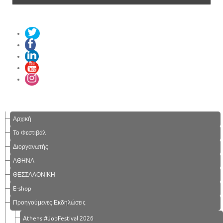
Αρχική
Το Φεστιβάλ
Διοργανωτής
ΑΘΗΝΑ
ΘΕΣΣΑΛΟΝΙΚΗ
E-shop
Προηγούμενες Εκδηλώσεις
Athens #JobFestival 2026