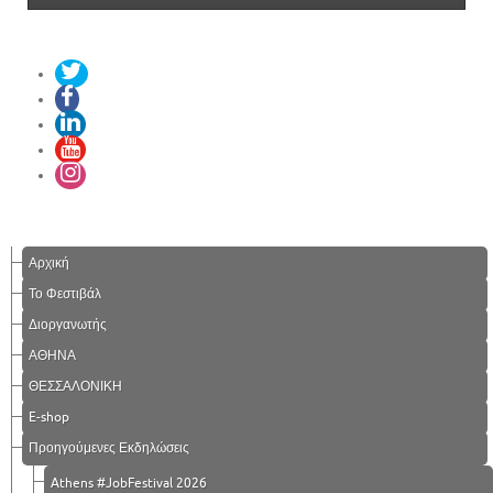
Αρχική
Το Φεστιβάλ
Διοργανωτής
ΑΘΗΝΑ
ΘΕΣΣΑΛΟΝΙΚΗ
E-shop
Προηγούμενες Εκδηλώσεις
Athens #JobFestival 2026