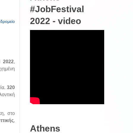
#JobFestival
2022 - video
υδρομείο
l 2022
,
υχημένη
ία.
320
λοντική
η, στο
ττικής
,
Athens