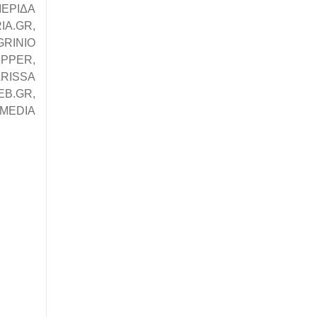
ΜΕΡΙΔΑ
IA.GR,
GRINIO
UPPER,
ARISSA
EB.GR,
 MEDIA