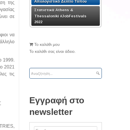
Απολογιστικό Δελτίο Τύπου
υση της
ργασίας
Στατιστικά Athens &
Thessaloniki #JobFestivals
ώνει σε
2022
φιοι να
τάλληλο
Το καλάθι μου
Το καλάθι σας είναι άδειο.
ο 1999.
Tο 2021
λες τις
Εγγραφή στο
Σ
newsletter
TRIES,