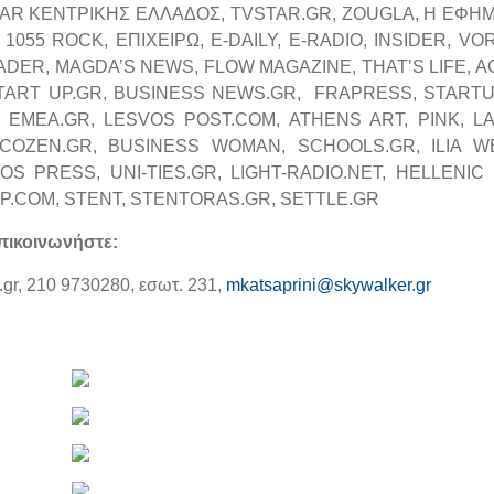
TAR ΚΕΝΤΡΙΚΗΣ ΕΛΛΑΔΟΣ, TVSTAR.GR, ZOUGLA, Η ΕΦΗ
055 ROCK, ΕΠΙΧΕΙΡΩ, E-DAILY, E-RADIO, INSIDER, VOR
ADER, MAGDA’S NEWS, FLOW MAGAZINE, THAT’S LIFE, A
START UP.GR, BUSINESS NEWS.GR, FRAPRESS, START
 EMEA.GR, LESVOS POST.COM, ATHENS ART, PINK, L
COZEN.GR, BUSINESS WOMAN, SCHOOLS.GR, ILIA W
S PRESS, UNI-TIES.GR, LIGHT-RADIO.NET, HELLENIC
 MP.COM, STENT, STENTORAS.GR, SETTLE.GR
πικοινωνήστε:
.gr, 210 9730280, εσωτ. 231,
mkatsaprini@skywalker.gr