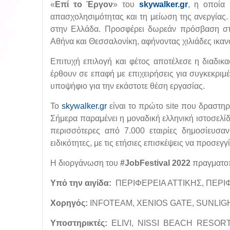
«
Επί το Έργον
» του
skywalker.gr
, η οποία
απασχολησιμότητας και τη μείωση της ανεργίας
στην Ελλάδα. Προσφέρει δωρεάν πρόσβαση σ
Αθήνα και Θεσσαλονίκη, αφήνοντας χιλιάδες ικα
Επιτυχή επιλογή και φέτος αποτέλεσε η διαδικ
έρθουν σε επαφή με επιχειρήσεις για συγκεκριμέ
υποψήφιο για την εκάστοτε θέση εργασίας.
Το
skywalker.gr
είναι το πρώτο site που δραστη
Σήμερα παραμένει η μοναδική ελληνική ιστοσελί
περισσότερες από 7.000 εταιρίες δημοσίευσ
ειδικότητες, με τις ετήσιες επισκέψεις να προσεγγ
Η διοργάνωση του
#
JobFestival
2022
πραγματοπ
Υ
πό την αιγίδα:
ΠΕΡΙΦΕΡΕΙΑ ΑΤΤΙΚΗΣ, ΠΕΡ
Χορηγός
:
INFOTEAM, XENIOS GATE, SUNLI
Υποστηρικτές
:
ELIVI, NISSI BEACH RESOR