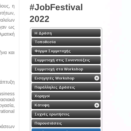
#JobFestival
δους, η
οτήτων,
2022
γαλείων
ίχαν ως
Η Δράση
λματική
Τοποθεσία
Φόρμα Συμμετοχής
ήνα και
Συμμετοχή στις Συνεντεύξεις
Συμμετοχή στα Workshop
Εισηγητές Workshop
νάπτυξη
Παράλληλες Δράσεις
usiness
Χορηγοί
γασιακά
ργασία,
Κάτοψη
ational
Συχνές ερωτήσεις
Παρουσιάσεις
δράσεων