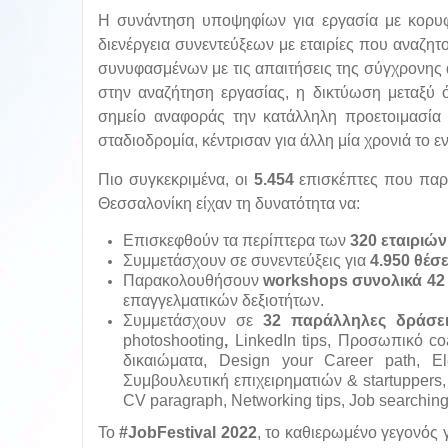
H συνάντηση υποψηφίων για εργασία με κορυφα
διενέργεια συνεντεύξεων με εταιρίες που αναζ
συνυφασμένων με τις απαιτήσεις της σύγχρονης 
στην αναζήτηση εργασίας, η δικτύωση μεταξύ 
σημείο αναφοράς την κατάλληλη προετοιμασία γ
σταδιοδρομία, κέντρισαν για άλλη μία χρονιά το 
Πιο συγκεκριμένα, οι
5.454
επισκέπτες που παρ
Θεσσαλονίκη είχαν τη δυνατότητα να:
Επισκεφθούν τα περίπτερα των
320 εταιριών
Συμμετάσχουν σε συνεντεύξεις για
4.950 θέσ
Παρακολουθήσουν
workshops
συνολικά 4
επαγγελματικών δεξιοτήτων.
Συμμετάσχουν σε
32 παράλληλες δράσει
photoshooting
,
LinkedIn tips, Προσωπικό co
δικαιώματα, Design your Career path, Ele
Συμβουλευτική επιχειρηματιών & startuppers,
CV paragraph, Networking tips, Job searchi
Το
#JobFestival 2022
, το καθιερωμένο γεγονός 