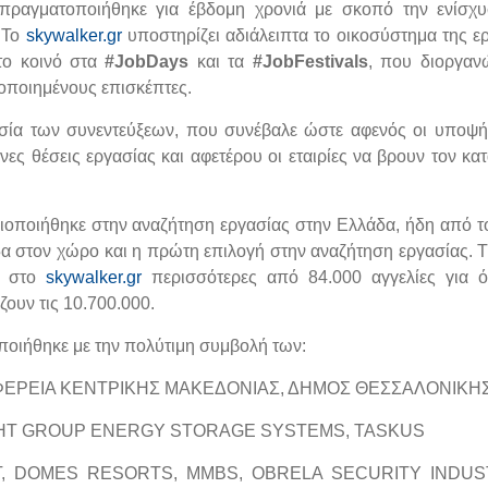
 πραγματοποιήθηκε για έβδομη χρονιά με σκοπό την ενίσχ
. Το
skywalker.gr
υποστηρίζει αδιάλειπτα το οικοσύστημα της ε
το κοινό στα
#
JobDays
και τα
#
JobFestivals
, που διοργαν
νοποιημένους επισκέπτες.
ασία των συνεντεύξεων, που συνέβαλε ώστε αφενός οι υποψή
νες θέσεις εργασίας και αφετέρου οι εταιρίες να βρουν τον κα
ριοποιήθηκε στην αναζήτηση εργασίας στην Ελλάδα, ήδη από τ
δα στον χώρο και η πρώτη επιλογή στην αναζήτηση εργασίας. 
αν στο
skywalker.gr
περισσότερες από 84.000 αγγελίες για ό
ίζουν τις 10.700.000.
οιήθηκε με την πολύτιμη συμβολή των:
ΙΦΕΡΕΙΑ ΚΕΝΤΡΙΚΗΣ ΜΑΚΕΔΟΝΙΑΣ, ΔΗΜΟΣ ΘΕΣΣΑΛΟΝΙΚΗ
GHT GROUP ENERGY STORAGE SYSTEMS, TASKUS
T, DOMES RESORTS, MMBS, OBRELA SECURITY INDUS