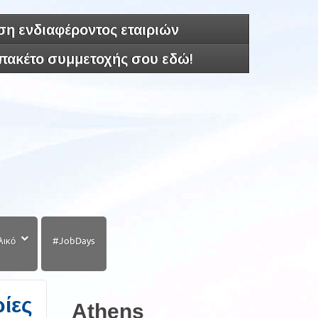
η ενδιαφέροντος εταιριών
 πακέτο συμμετοχής σου εδώ!
λικό
#JobDays
ρίες
Athens