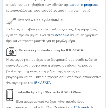
σημεία του με τη βοήθεια των ειδικών της
career in progress
,
εντυπωσιάζοντας τους εργοδότες από την πρώτη ματιά.
Interview tips
by ActionAid
Έκλεισες ραντεβού για συνέντευξη εργασίας; Συγχαρητήρια,
έγινε το πρώτο βήμα! Έλα στην
ActionAid
να μάθεις χρήσιμα
tips και να προετοιμαστείς για τη μεγάλη μέρα.
Business
photoshooting by ΙΕΚ ΔΕΛΤΑ
Η φωτογραφία που έχεις στο βιογραφικό σου αναδεικνύει το
επαγγελματικό προφίλ σου ή μήπως σε αδικεί; Καιρός να
βγάλεις φωτογραφίες επαγγελματικής χρήσης για το
βιογραφικό και το LinkedIn προφίλ σου! Από τους σπουδαστές
Φωτογραφίας του
ΙΕΚ ΔΕΛΤΑ
.
LinkedIn
tips by CVexperts & WorkWise
Είναι άραγε αρκετό να έχεις κάνει απλώς έναν
λογαριασμό στο LinkedIn; Όχι! Οι ειδικοί της
CVexperts
&