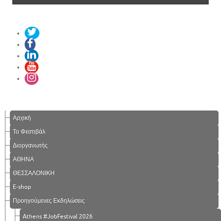
Αρχική
Το Φεστιβάλ
Διοργανωτής
ΑΘΗΝΑ
ΘΕΣΣΑΛΟΝΙΚΗ
E-shop
Προηγούμενες Εκδηλώσεις
Athens #JobFestival 2026