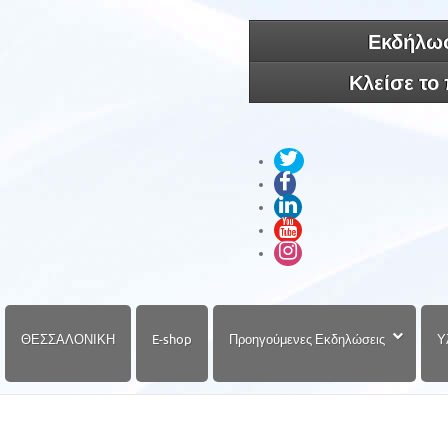
Εκδήλωσ
Κλείσε το
ΘΕΣΣΑΛΟΝΙΚΗ
E-shop
Προηγούμενες Εκδηλώσεις
Υ