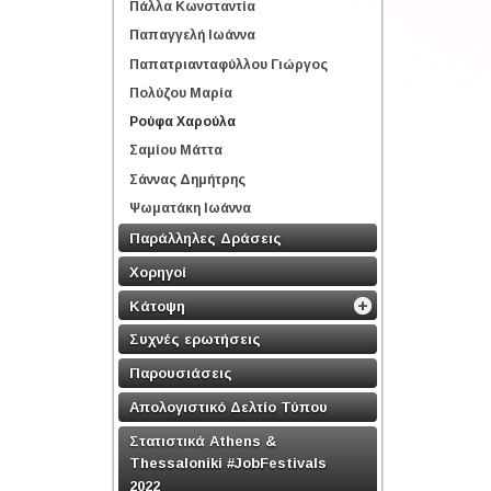
Πάλλα Κωνσταντία
Παπαγγελή Ιωάννα
Παπατριανταφύλλου Γιώργος
Πολύζου Μαρία
Ρούφα Χαρούλα
Σαμίου Μάττα
Σάννας Δημήτρης
Ψωματάκη Ιωάννα
Παράλληλες Δράσεις
Χορηγοί
Κάτοψη
Συχνές ερωτήσεις
Παρουσιάσεις
Απολογιστικό Δελτίο Τύπου
Στατιστικά Athens &
Thessaloniki #JobFestivals
2022