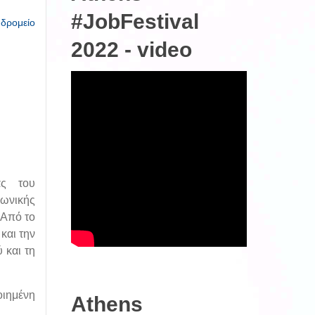
#JobFestival
υδρομείο
2022 - video
ας του
ωνικής
 Από το
και την
 και τη
ιημένη
Athens