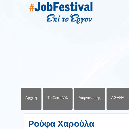
Αρχική
Το Φεστιβάλ
Διοργανωτής
ΑΘΗΝΑ
Ρούφα Χαρούλα