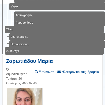
Υλικό
Φωτογραφίες
Παρουσιάσεις
Υλικό
Φωτογραφίες
Παρουσιάσεις
#JobDays
Ζαρωτιάδου Μαρία
Εκτύπωση
Ηλεκτρονικό ταχυδρομείο
Δημοσιεύθηκε :
Τετάρτη, 26
Οκτώβριος 2022 09:46