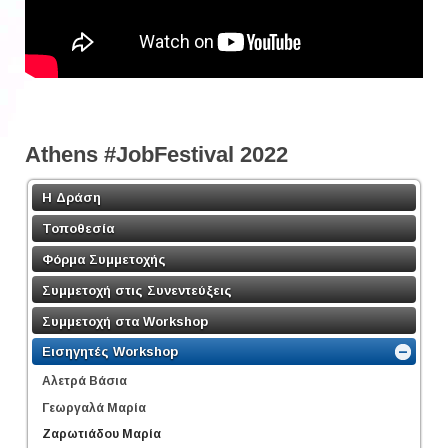
Athens #JobFestival 2022
Η Δράση
Τοποθεσία
Φόρμα Συμμετοχής
Συμμετοχή στις Συνεντεύξεις
Συμμετοχή στα Workshop
Εισηγητές Workshop
Αλετρά Βάσια
Γεωργαλά Μαρία
Ζαρωτιάδου Μαρία