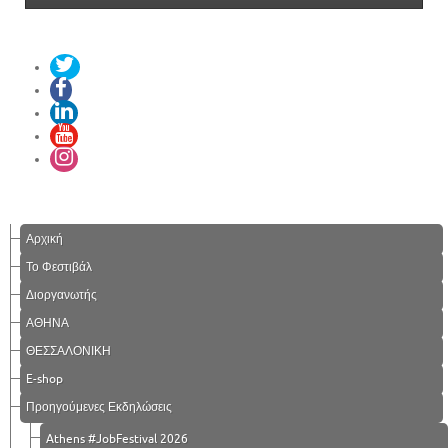
Αρχική
Το Φεστιβάλ
Διοργανωτής
ΑΘΗΝΑ
ΘΕΣΣΑΛΟΝΙΚΗ
E-shop
Προηγούμενες Εκδηλώσεις
Athens #JobFestival 2026