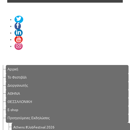
Αρχική
Το Φεστιβάλ
Διοργανωτής
ΑΘΗΝΑ
ΘΕΣΣΑΛΟΝΙΚΗ
E-shop
Προηγούμενες Εκδηλώσεις
Athens #JobFestival 2026