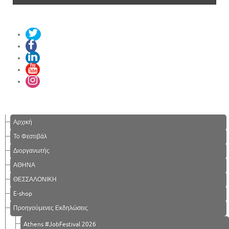
Αρχική
Το Φεστιβάλ
Διοργανωτής
ΑΘΗΝΑ
ΘΕΣΣΑΛΟΝΙΚΗ
E-shop
Προηγούμενες Εκδηλώσεις
Athens #JobFestival 2026