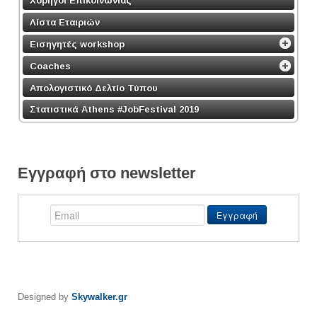
Χορηγοί Επικοινωνίας
Λίστα Εταιριών
Εισηγητές workshop
Coaches
Απολογιστικό Δελτίο Τύπου
Στατιστικά Athens #JobFestival 2019
Εγγραφή στο newsletter
Designed by
Skywalker.gr