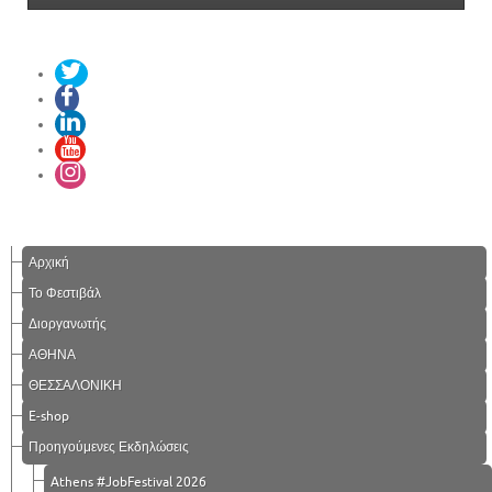
Αρχική
Το Φεστιβάλ
Διοργανωτής
ΑΘΗΝΑ
ΘΕΣΣΑΛΟΝΙΚΗ
E-shop
Προηγούμενες Εκδηλώσεις
Athens #JobFestival 2026