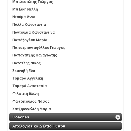
Μπελεσιώτης Γιώργος
Μπέλκη Νέλλη
Ντούμα Άννα
Πάλλα Κωνσταντία
Παντούλια Κωνσταντίνα
Παπάζογλου Μαρία
Παπατριανταφύλλου Γιώργος
Παπαχατζής Παναγιώτης
Πατσέλης Νίκος
Σκαναβή Εύα
Τομαρά Αγγελική
Τομαρά Αναστασία
Φιλιππή Ελένη
Φωτόπουλος Νάσος
Χατζηαγγελίδη Μαρία
Coaches
Απολογιστικό Δελτίο Τύπου