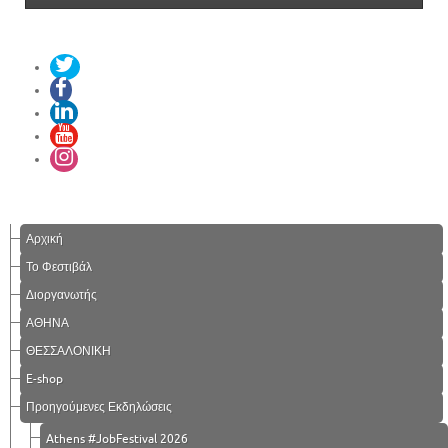
Αρχική
Το Φεστιβάλ
Διοργανωτής
ΑΘΗΝΑ
ΘΕΣΣΑΛΟΝΙΚΗ
E-shop
Προηγούμενες Εκδηλώσεις
Athens #JobFestival 2026