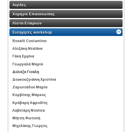
Αιγίδες
Χορηγοί Επικοινωνίας
Λίστα Εταιριών
Εισηγητές workshop
Roselli Costantino
Αλεξάκη Νταϊάνα
Γάκη Ερμίνα
Γεωργαλά Μαρία
Δελιέζα Γιούλη
Δουκουζγιάννη Χριστίνα
Ζαρωτιάδου Μαρία
Κορβέσης Μάρκος
Κράβαρη Αφροδίτη
Λαβντάρη Ντενίσα
Μήτση Φωτεινή
Μιχελάκης Γιώργος