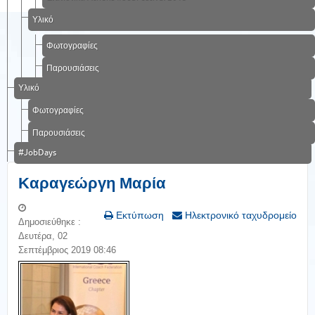
Υλικό
Φωτογραφίες
Παρουσιάσεις
Υλικό
Φωτογραφίες
Παρουσιάσεις
#JobDays
Καραγεώργη Μαρία
Εκτύπωση
Ηλεκτρονικό ταχυδρομείο
Δημοσιεύθηκε :
Δευτέρα, 02
Σεπτέμβριος 2019 08:46