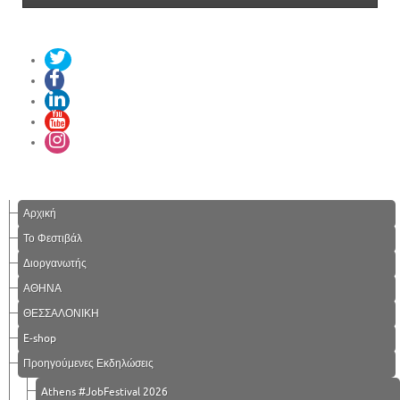
Αρχική
Το Φεστιβάλ
Διοργανωτής
ΑΘΗΝΑ
ΘΕΣΣΑΛΟΝΙΚΗ
E-shop
Προηγούμενες Εκδηλώσεις
Athens #JobFestival 2026