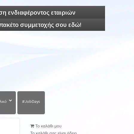
η ενδιαφέροντος εταιριών
 πακέτο συμμετοχής σου εδώ!
λικό
#JobDays
Το καλάθι μου
Το καλάθι σας είναι άδειο.