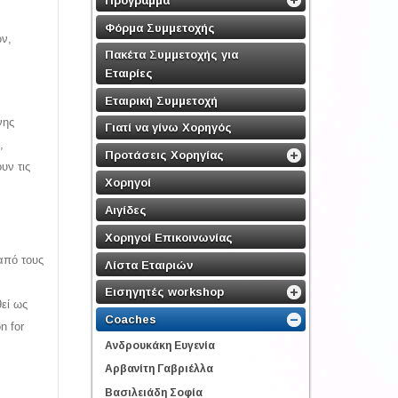
Φόρμα Συμμετοχής
ών,
Πακέτα Συμμετοχής για
Εταιρίες
Εταιρική Συμμετοχή
νης
Γιατί να γίνω Χορηγός
,
Προτάσεις Χορηγίας
υν τις
Χορηγοί
Αιγίδες
Χορηγοί Επικοινωνίας
από τους
Λίστα Εταιριών
Εισηγητές workshop
θεί ως
Coaches
n for
Ανδρουκάκη Ευγενία
Αρβανίτη Γαβριέλλα
Βασιλειάδη Σοφία