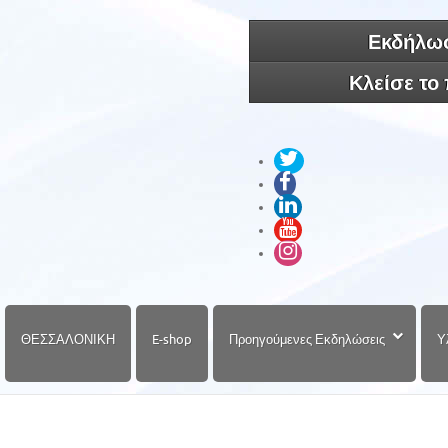
Εκδήλωσ
Κλείσε το
ΘΕΣΣΑΛΟΝΙΚΗ
E-shop
Προηγούμενες Εκδηλώσεις
Υ