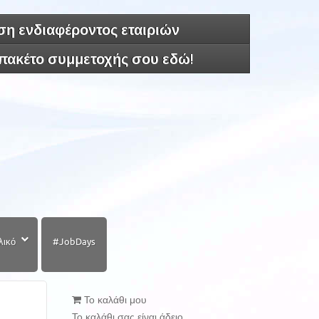
η ενδιαφέροντος εταιριών
 πακέτο συμμετοχής σου εδώ!
λικό
#JobDays
Το καλάθι μου
Το καλάθι σας είναι άδειο.