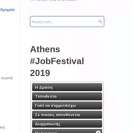
υδρομείο
Athens
#JobFestival
2019
ν σωστά
Η Δράση
Τοποθεσία
Γιατί να συμμετάσχω
Σε ποιους απευθύνεται
Διοργανωτής
ική
Πρόγραμμα