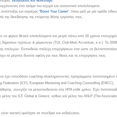
υνέδρια,
εκδηλώσεις και workshops
.
ιτυγχάνοντας έτσι ακόμα πιο ισχυρά και ουσιαστικά αποτελέσματα.
ς ανάπτυξης και καριέρας
“Boost Your Career”
, όπου μαζί με μια ομάδα ειδικ
ία της διεκδίκησης της επόμενης θέσης εργασίας τους.
ο να φέρνει θετικά αποτελέσματα και μετρά πάνω από 20 χρόνια επιτυχημέ
ς δημοσίων σχέσεων & μάρκετινγκ (TUI, Club-Med, Accenture, κ.α.). Το 2008
σης στελεχών. Εκπαιδεύει στελέχη επιχειρήσεων έτσι ώστε να βελτιστοποιήσο
ο τα μέγιστα δυνατά οφέλη για τους ίδιους και τις επιχειρήσεις τους.
 και έχει σπουδάσει coaching ολοκληρώνοντας προγράμματα πιστοποιημένα 
g Federation (ICF), European Mentoring and Coaching Counselling (EMCC),
μάθησης, συνεχίζει να μετεκπαιδεύεται στις ΗΠΑ κάθε χρόνο. Έχει πιστοποιη
 μέλος του ICF Global & Greece, καθώς και μέλος του ANLP (The Associatio
είναι τακτική ομιλήτρια σε συνέδρια και εκδηλώσεις.