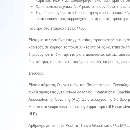
καριέρας, NLP κ.α., αρθρογραφεί, είναι ομιλήτρια σε σ
Χρησιμοποιεί τεχνικές NLP μέσα στις συνεδρίες της επ
Έχει δημιουργήσει το #1 online πρόγραμμα προσωπική
εκπαιδεύουν τους συμμετέχοντες στη σωστή προετοιμασ
Καριέρα στο εταιρικό περιβάλλον:
Είναι μια ταλαντούχα επαγγελματίας, προσανατολισμένη στ
καριέρας σε κορυφαίες πολυεθνικές εταιρείες ως επικεφαλή
δημιούργησε τη δική της εταιρία επικοινωνίας και εκπαίδευ
δυνατότητές τους και να πετύχουν υψηλές επιδόσεις, με στόχ
Σπουδές:
Είναι απόφοιτος Οικονομικών του Πανεπιστημίου Πειραιώς
συνδέσμους επαγγελματιών coaching: International Coachin
Association for Coaching (AC). Ως υπέρμαχος της δια βίου 
Master στο νευρο-γλωσσικό προγραμματισμό (NLP) και είναι
NLP).
Αρθρογραφεί στη HuffPost, τη Thrive Global και άλλα ΜΜΕ, 