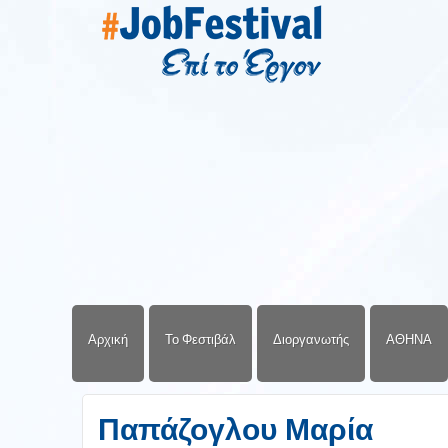
Αρχική
Το Φεστιβάλ
Διοργανωτής
ΑΘΗΝΑ
Παπάζογλου Μαρία