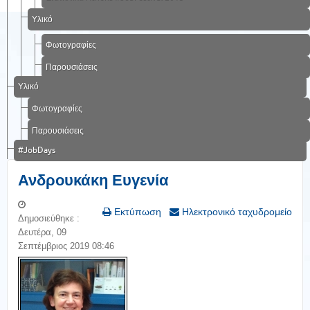
Υλικό
Φωτογραφίες
Παρουσιάσεις
Υλικό
Φωτογραφίες
Παρουσιάσεις
#JobDays
Ανδρουκάκη Ευγενία
Εκτύπωση
Ηλεκτρονικό ταχυδρομείο
Δημοσιεύθηκε :
Δευτέρα, 09
Σεπτέμβριος 2019 08:46