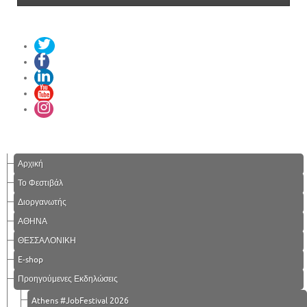
Αρχική
Το Φεστιβάλ
Διοργανωτής
ΑΘΗΝΑ
ΘΕΣΣΑΛΟΝΙΚΗ
E-shop
Προηγούμενες Εκδηλώσεις
Athens #JobFestival 2026