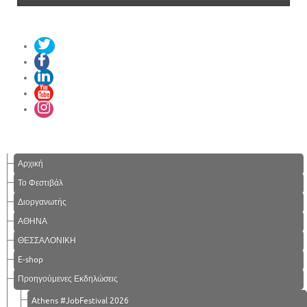
Αρχική
Το Φεστιβάλ
Διοργανωτής
ΑΘΗΝΑ
ΘΕΣΣΑΛΟΝΙΚΗ
E-shop
Προηγούμενες Εκδηλώσεις
Athens #JobFestival 2026