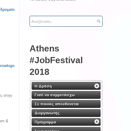
υδρομείο
Athens
#JobFestival
2018
Η Δράση
Γιατί να συμμετάσχω
ας στην
Σε ποιούς απευθύνεται
Διοργανωτής
eam &
Πρόγραμμα
Συνεντεύξεις