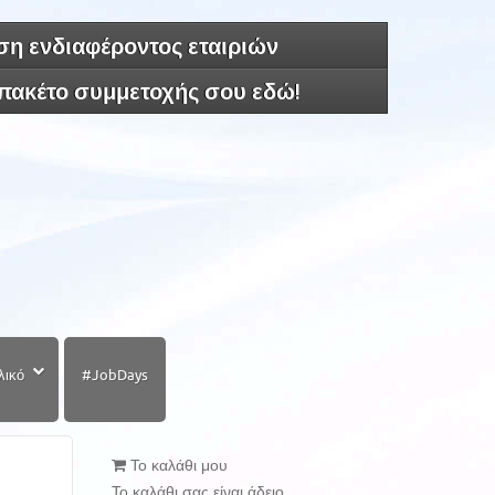
η ενδιαφέροντος εταιριών
 πακέτο συμμετοχής σου εδώ!
λικό
#JobDays
Το καλάθι μου
Το καλάθι σας είναι άδειο.