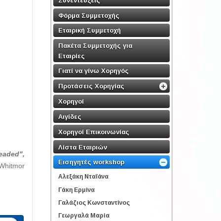
Φόρμα Συμμετοχής
Εταιρική Συμμετοχή
Πακέτα Συμμετοχής για
Εταιρίες
Γιατί να γίνω Χορηγός
Προτάσεις Χορηγίας
Χορηγοί
Αιγίδες
Χορηγοί Επικοινωνίας
Λίστα Εταιριών
headed",
Εισηγητές workshop
 Whitmor
Αλεξάκη Νταϊάνα
Γάκη Ερμίνα
Γαλάζιος Κωνσταντίνος
Γεωργαλά Μαρία