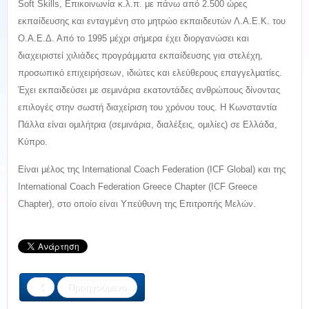
Soft Skills, Επικοινωνία κ.λ.π. με πάνω από 2.500 ώρες
εκπαίδευσης και ενταγμένη στο μητρώο εκπαιδευτών Λ.Α.Ε.Κ. του
Ο.Α.Ε.Δ. Από το 1995 μέχρι σήμερα έχει διοργανώσει και
διαχειριστεί χιλιάδες προγράμματα εκπαίδευσης για στελέχη,
προσωπικό επιχειρήσεων, ιδιώτες και ελεύθερους επαγγελματίες.
Έχει εκπαιδεύσει με σεμινάρια εκατοντάδες ανθρώπους δίνοντας
επιλογές στην σωστή διαχείριση του χρόνου τους. Η Κωνσταντία
Πάλλα είναι ομιλήτρια (σεμινάρια, διαλέξεις, ομιλίες) σε Ελλάδα,
Κύπρο.
Είναι μέλος της International Coach Federation (ICF Global) και της
International Coach Federation Greece Chapter (ICF Greece
Chapter), στο οποίο είναι Υπεύθυνη της Επιτροπής Μελών.
Προηγούμενο