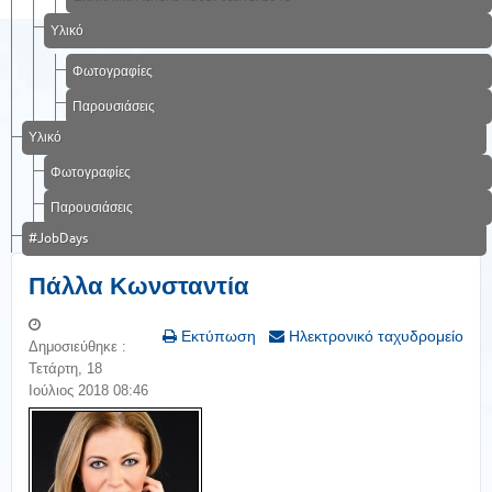
Υλικό
Φωτογραφίες
Παρουσιάσεις
Υλικό
Φωτογραφίες
Παρουσιάσεις
#JobDays
Πάλλα Κωνσταντία
Εκτύπωση
Ηλεκτρονικό ταχυδρομείο
Δημοσιεύθηκε :
Τετάρτη, 18
Ιούλιος 2018 08:46