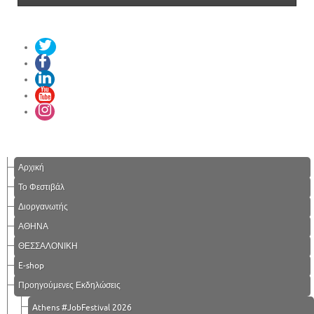
Αρχική
Το Φεστιβάλ
Διοργανωτής
ΑΘΗΝΑ
ΘΕΣΣΑΛΟΝΙΚΗ
E-shop
Προηγούμενες Εκδηλώσεις
Athens #JobFestival 2026