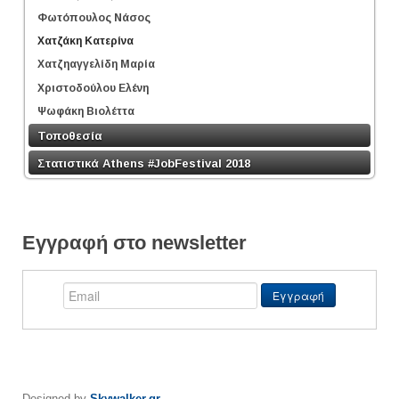
Φωτόπουλος Νάσος
Χατζάκη Κατερίνα
Χατζηαγγελίδη Μαρία
Χριστοδούλου Ελένη
Ψωφάκη Βιολέττα
Τοποθεσία
Στατιστικά Athens #JobFestival 2018
Εγγραφή στο newsletter
Designed by
Skywalker.gr