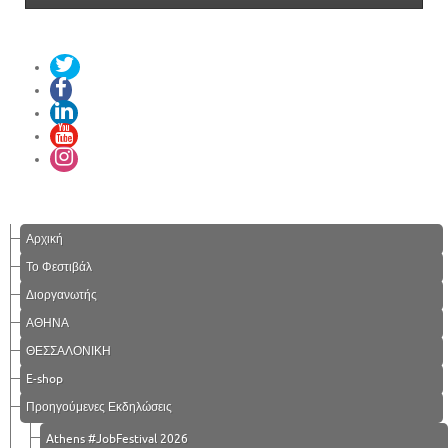
Αρχική
Το Φεστιβάλ
Διοργανωτής
ΑΘΗΝΑ
ΘΕΣΣΑΛΟΝΙΚΗ
E-shop
Προηγούμενες Εκδηλώσεις
Athens #JobFestival 2026