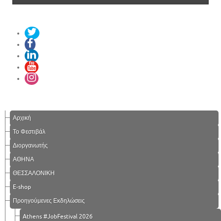
Αρχική
Το Φεστιβάλ
Διοργανωτής
ΑΘΗΝΑ
ΘΕΣΣΑΛΟΝΙΚΗ
E-shop
Προηγούμενες Εκδηλώσεις
Athens #JobFestival 2026