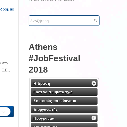
υδρομείο
Athens
#JobFestival
ρ στο
2018
 Ε.Ε.,
Η Δράση
Γιατί να συμμετάσχω
Σε ποιούς απευθύνεται
Διοργανωτής
ενο
Πρόγραμμα
Συνεντεύξεις