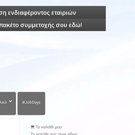
η ενδιαφέροντος εταιριών
 πακέτο συμμετοχής σου εδώ!
λικό
#JobDays
Το καλάθι μου
Το καλάθι σας είναι άδειο.