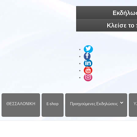
Εκδήλωσ
Κλείσε το
ΘΕΣΣΑΛΟΝΙΚΗ
E-shop
Προηγούμενες Εκδηλώσεις
Υ