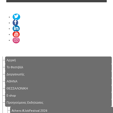
Αρχική
Το Φεστιβάλ
Διοργανωτής
ΑΘΗΝΑ
ΘΕΣΣΑΛΟΝΙΚΗ
E-shop
Προηγούμενες Εκδηλώσεις
Athens #JobFestival 2026