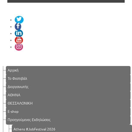
Αρχική
Το Φεστιβάλ
Διοργανωτής
ΑΘΗΝΑ
ΘΕΣΣΑΛΟΝΙΚΗ
E-shop
Προηγούμενες Εκδηλώσεις
Athens #JobFestival 2026