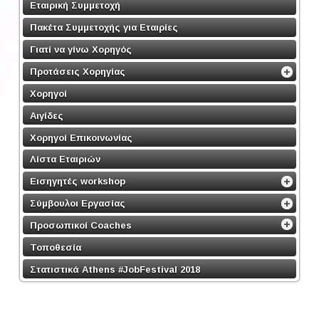
Εταιρική Συμμετοχή
Πακέτα Συμμετοχής για Εταιρίες
Γιατί να γίνω Χορηγός
Προτάσεις Χορηγίας
Χορηγοί
Αιγίδες
Χορηγοί Επικοινωνίας
Λίστα Εταιριών
Εισηγητές workshop
Σύμβουλοι Εργασίας
Προσωπικοί Coaches
Τοποθεσία
Στατιστικά Athens #JobFestival 2018