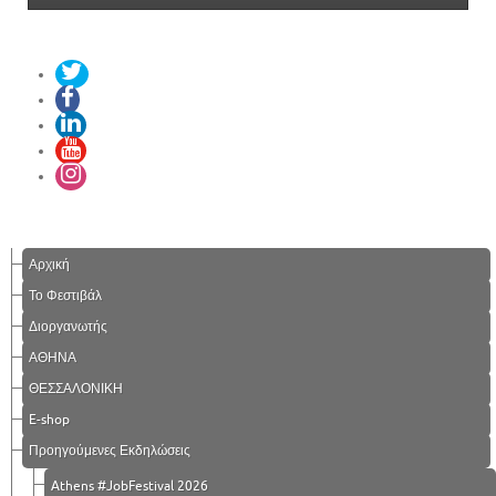
Αρχική
Το Φεστιβάλ
Διοργανωτής
ΑΘΗΝΑ
ΘΕΣΣΑΛΟΝΙΚΗ
E-shop
Προηγούμενες Εκδηλώσεις
Athens #JobFestival 2026