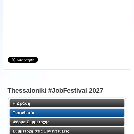
Thessaloniki #JobFestival 2027
Η Δράση
Τοποθεσία
Φόρμα Συμμετοχής
Συμμετοχή στις Συνεντεύξεις