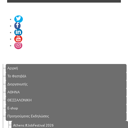
Αρχική
Το Φεστιβάλ
Διοργανωτής
ΑΘΗΝΑ
ΘΕΣΣΑΛΟΝΙΚΗ
E-shop
Προηγούμενες Εκδηλώσεις
Athens #JobFestival 2026