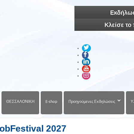
Εκδήλωσ
Κλείσε το
ΘΕΣΣΑΛΟΝΙΚΗ
E-shop
Προηγούμενες Εκδηλώσεις
Υ
obFestival 2027