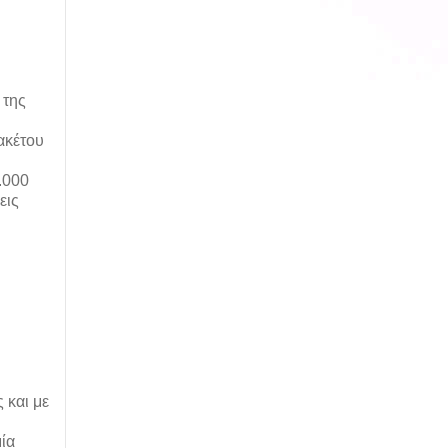
 της
ακέτου
.000
εις
 και με
μία