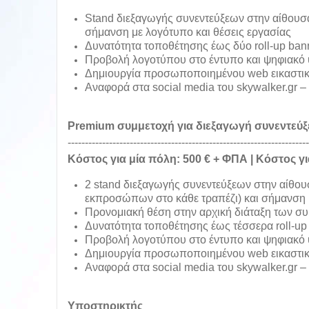
Stand διεξαγωγής συνεντεύξεων στην αίθουσα
σήμανση με λογότυπο και θέσεις εργασίας
Δ
υνατότητα τοποθέτησης έως δύο roll-up ban
Π
ροβολή λογοτύπου στο έντυπο και ψηφιακό 
Δ
ημιουργία προσωποποιημένου web εικαστι
Α
ναφορά στα social media του skywalker.gr 
Premium
συμμετοχή για διεξαγωγή συνεντεύ
----------------------------------------------------------------------
Κόστος για μία πόλη: 500 € + ΦΠΑ | Κόστος γι
2 stand διεξαγωγής συνεντεύξεων στην αίθουσ
εκπροσώπων στο κάθε τραπέζι) και σήμανση μ
Π
ρ
ονομιακή θέση στην αρχική διάταξη των σ
Δ
υνατότητα τοποθέτησης έως τέσσερα roll-up
Π
ροβολή λογοτύπου στο έντυπο και ψηφιακό 
Δ
ημιουργία προσωποποιημένου web εικαστι
Α
ναφορά στα social media του skywalker.gr 
Υποστηρικτής