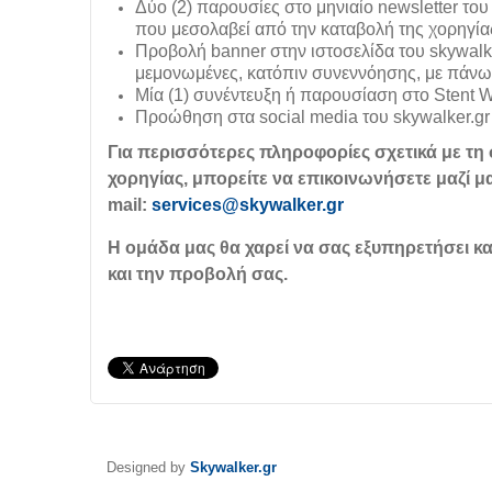
Δ
ύο (2) παρουσίες στο μηνιαίο newsletter το
που μεσολαβεί από την καταβολή της χορηγία
Π
ροβολή banner στην ιστοσελίδα του skywalk
μεμονωμένες, κατόπιν συνεννόησης, με πάνω
Μ
ία (1) συνέντευξη ή παρουσίαση στο Stent W
Π
ροώθηση στα social media του skywalker.g
Για περισσότερες πληροφορίες σχετικά με τη
χορηγίας, μπορείτε να επικοινωνήσετε μαζί μ
mail
:
services@skywalker.gr
Η ομάδα μας θα χαρεί να σας εξυπηρετήσει κα
και την προβολή σας.
Designed by
Skywalker.gr