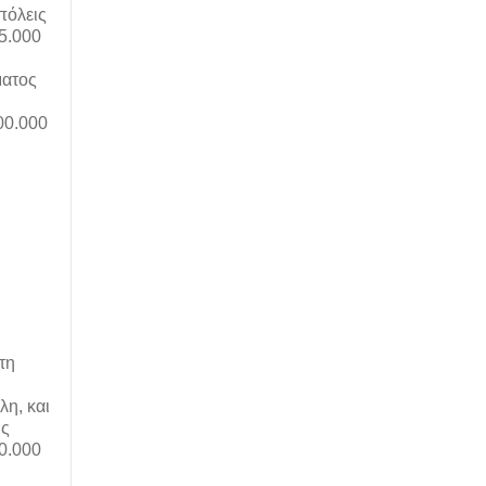
πόλεις
5.000
ματος
00.000
τη
λη, και
ις
0.000