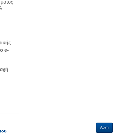
ήματος
λ
ή
τικής
το
e
-
τοχή
Αρχή
του