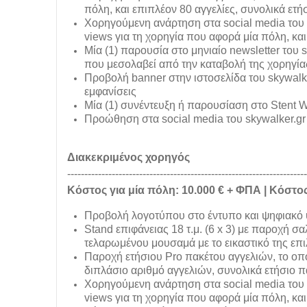
πόλη, και επιπλέον 80 αγγελίες, συνολικά ετή
Χ
ορηγούμενη ανάρτηση στα social media του
views για τη χορηγία που αφορά μία πόλη, και
Μ
ία (1) παρουσία στο μηνιαίο newsletter του
που μεσολαβεί από την καταβολή της χορηγία
Π
ροβολή banner στην ιστοσελίδα του skywalk
εμφανίσεις
Μ
ία (1) συνέντευξη ή παρουσίαση στο Stent W
Π
ροώθηση στα social media του skywalker.g
Διακεκριμένος χορηγός
----------------------------------------------------------------------
Κόστος για μία πόλη: 10.000 € + ΦΠΑ | Κόστος
Προβολή λογοτύπου στο έντυπο και ψηφιακό υ
S
tand επιφάνειας 18 τ.μ. (6 x 3) με παροχή σ
τελαρωμένου μουσαμά με το εικαστικό της επ
Π
αροχή ετήσιου Pro πακέτου αγγελιών, το οπο
διπλάσιο αριθμό αγγελιών, συνολικά ετήσιο πα
Χ
ορηγούμενη ανάρτηση στα social media του
views για τη χορηγία που αφορά μία πόλη, και