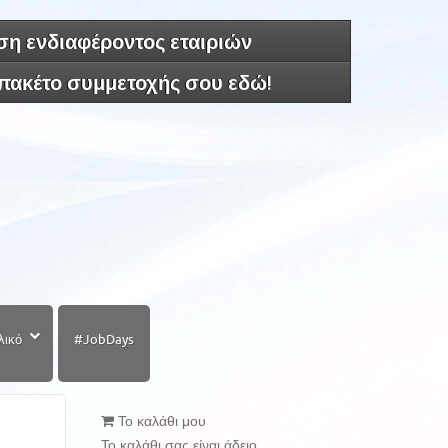
η ενδιαφέροντος εταιριών
 πακέτο συμμετοχής σου εδώ!
λικό
#JobDays
Το καλάθι μου
Το καλάθι σας είναι άδειο.