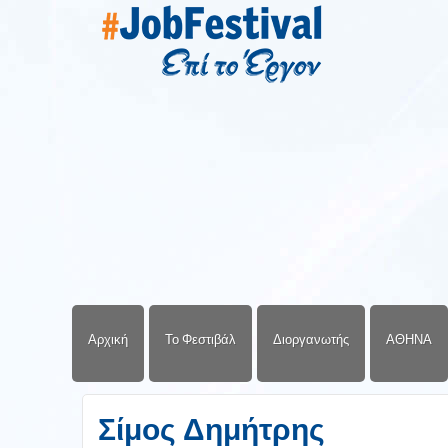
Αρχική
Το Φεστιβάλ
Διοργανωτής
ΑΘΗΝΑ
Σίμος Δημήτρης