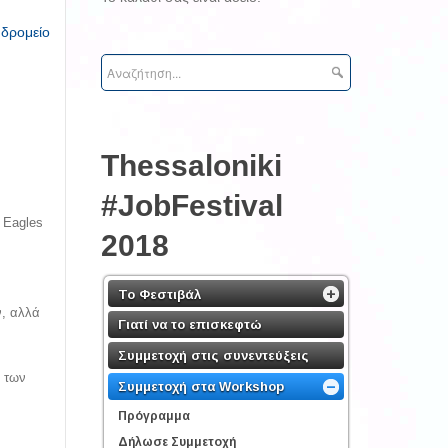
υδρομείο
Τhessaloniki
#JobFestival
ι Eagles
2018
Το Φεστιβάλ
ν, αλλά
Γιατί να το επισκεφτώ
Συμμετοχή στις συνεντεύξεις
ύ των
Συμμετοχή στα Workshop
Πρόγραμμα
Δήλωσε Συμμετοχή