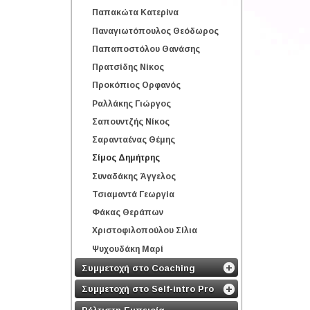
Παπακώτα Κατερίνα
Παναγιωτόπουλος Θεόδωρος
Παπαποστόλου Θανάσης
Πρατσίδης Νίκος
Προκόπιος Ορφανός
Ραλλάκης Γιώργος
Σαπουντζής Νίκος
Σαρανταένας Θέμης
Σίμος Δημήτρης
Συναδάκης Άγγελος
Τσιαμαντά Γεωργία
Φάκας Θεράπων
Χριστοφιλοπούλου Σίλια
Ψυχουδάκη Μαρί
Συμμετοχή στο Coaching
Συμμετοχή στο Self-intro Pro