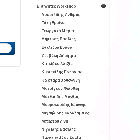
Εισηγητές Workshop
Αρουτζίδης Άνθιμος
Γάκη Ερμίνα
Γεωργαλά Μαρία
Δήμτσας Βασίλης
Εγγλέζου Ευίννα
ενο
Ζερβάκη Δήμητρα
Κιτικίδου Αλεξία
Κυριακίδης Γεώργιος
Κωστάρα Χρυσάνθη
Ματσίγκου Φιλοθέη
Ματθαιίδης Μάνθος
Μαυροκορίδης Ιωάννης
Μιχαηλίδης Χαράλαμπος
Μπέρτου Λίνα
Νιγδέλης Βασίλης
Παναγιωτίδου Σοφία