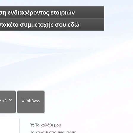
η ενδιαφέροντος εταιριών
 πακέτο συμμετοχής σου εδώ!
λικό
#JobDays
Το καλάθι μου
Το καλάθι σας είναι άδειο.