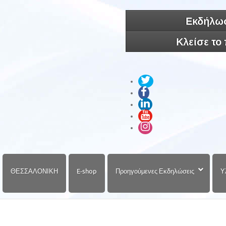
Εκδήλωσ
Κλείσε το
ΘΕΣΣΑΛΟΝΙΚΗ
E-shop
Προηγούμενες Εκδηλώσεις
Υ