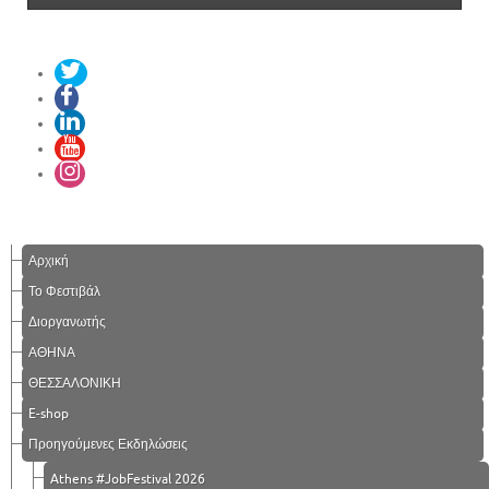
Αρχική
Το Φεστιβάλ
Διοργανωτής
ΑΘΗΝΑ
ΘΕΣΣΑΛΟΝΙΚΗ
E-shop
Προηγούμενες Εκδηλώσεις
Athens #JobFestival 2026