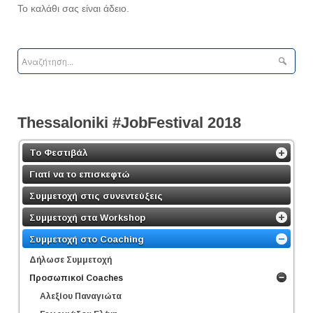
Το καλάθι σας είναι άδειο.
Τhessaloniki #JobFestival 2018
Το Φεστιβάλ
Γιατί να το επισκεφτώ
Συμμετοχή στις συνεντεύξεις
Συμμετοχή στα Workshop
Συμμετοχή στο Coaching
Δήλωσε Συμμετοχή
Προσωπικοί Coaches
Αλεξίου Παναγιώτα