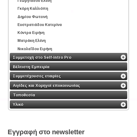
Γεωργιάδου Ελένη
Γκόρη Καλλιόπη
Δημίου Φωτεινή
Ευστρατιάδου Κατερίνα
Κόντρα Ειρήνη
Ματράκη Ελένη
Νικολαΐδου Ειρήνη
Συμμετοχή στο Self-intro Pro
Βέλτιστη Εμπειρία
Συμμετέχουσες εταιρίες
Αιγίδες και Χορηγοί επιικοινωνίας
Τοποθεσία
Υλικό
Εγγραφή στο newsletter